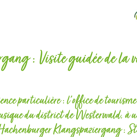
g : Visite guidée de la vill
rience particulière : l'office de tour
 musique du district de Westerwald, à u
tre "Hachenburger Klangspaziergang :