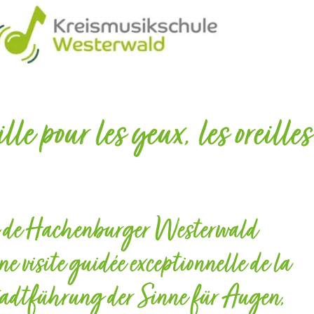
e pour les yeux, les oreilles
isme de Hachenburger Westerwald
ne visite guidée exceptionnelle de la
 Stadtführung der Sinne für Augen,