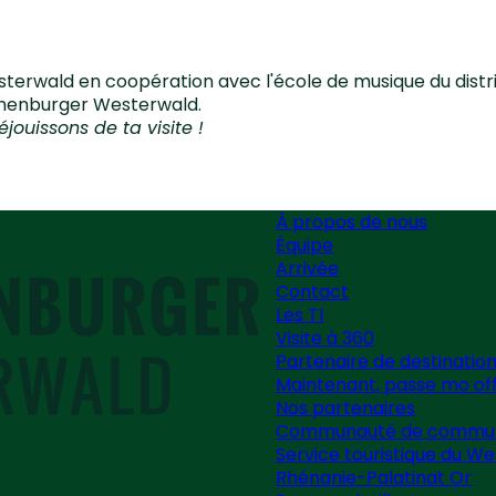
erwald en coopération avec l'école de musique du distr
achenburger Westerwald.
ouissons de ta visite !
À propos de nous
Équipe
Arrivée
Contact
Les TI
Visite à 360
Partenaire de destinatio
Maintenant, passe mo off
Nos partenaires
Communauté de commun
Service touristique du W
Rhénanie-Palatinat Or