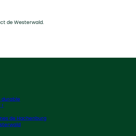
ict de Westerwald.
n durable
 !
es de Hachenburg
esterwald