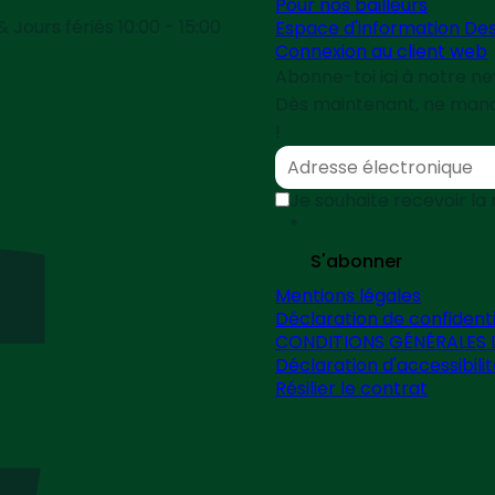
Pour nos bailleurs
Jours fériés 10:00 - 15:00
Espace d'information Des
Connexion au client web
Abonne-toi ici à notre n
Dès maintenant, ne manqu
!
Je souhaite recevoir la
*
S'abonner
Mentions légales
Déclaration de confidenti
CONDITIONS GÉNÉRALES 
Déclaration d'accessibili
Résilier le contrat