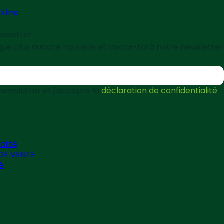
kline
ewsletter
e plus aucune nouvelle et inscris-toi à notre newsletter
 newsletter et j'accepte la
déclaration de confidentialité
alité
DE VENTE
té