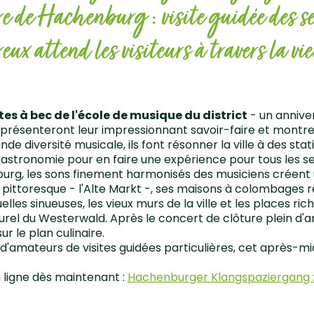
Hachenburg : visite guidée des sens po
ux attend les visiteurs à travers la vi
tes à bec de l'école de musique du district
- un anniver
s présenteront leur impressionnant savoir-faire et mon
e diversité musicale, ils font résonner la ville à des stati
 gastronomie pour en faire une expérience pour tous les s
enburg, les sons finement harmonisés des musiciens créen
pittoresque - l'Alte Markt -, ses maisons à colombages 
lles sinueuses, les vieux murs de la ville et les places r
turel du Westerwald. Après le concert de clôture plein 
r le plan culinaire.
 d'amateurs de visites guidées particulières, cet après-
n ligne dès maintenant :
Hachenburger Klangspaziergang : Vi