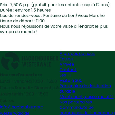
Prix : 7,50€ p.p. (gratuit pour les enfants jusqu'à 12 ans)
Durée : environ 1,5 heures
Lieu de rendez-vous : Fontaine du Lion/Vieux Marché
Heure de départ : 11:00
Nous nous réjouissons de votre visite à l'endroit le plus
sympa du monde !
À propos de nous
Équipe
Arrivée
Contact
Heures d'ouverture
Les TI
Visite à 360
Lundi - vendredi 10:00 - 16:00
Partenaire de destination
heures Samedi - Dimanche &
durable
Jours fériés 10:00 - 15:00
Maintenant, passe mo off !
heures
Nos partenaires
info@hachenburger-
Communauté de
communes de Hachenburg
westerwald.de