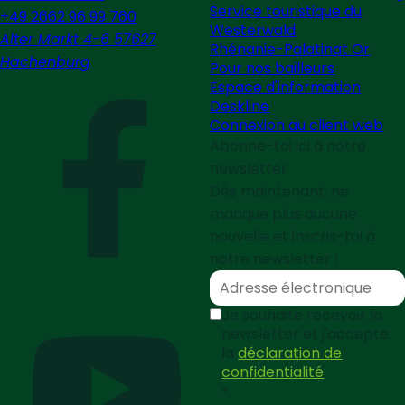
Service touristique du
+49 2662 96 99 760
Westerwald
Alter Markt 4-6 57627
Rhénanie-Palatinat Or
Hachenburg
Pour nos bailleurs
Espace d'information
Deskline
Connexion au client web
Abonne-toi ici à notre
newsletter
Dès maintenant, ne
manque plus aucune
nouvelle et inscris-toi à
notre newsletter !
Je souhaite recevoir la
newsletter et j'accepte
la
déclaration de
confidentialité
*