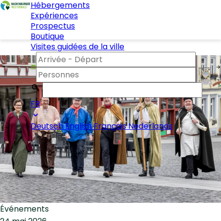
Hébergements
Expériences
Prospectus
Boutique
Visites guidées de la ville
FR
Deutsch
English
Français
Nederlands
Événements